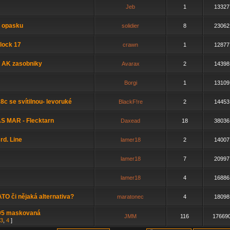
Jeb
1
13327
a opasku
solidier
8
23062
lock 17
crawn
1
12877
a AK zasobniky
Avarax
2
14398
Borgi
1
13109
8c se svítilnou- levoruké
BlackF!re
2
14453
AS MAR - Flecktarn
Daxead
18
38036
3rd. Line
lamer18
2
14007
lamer18
7
20997
lamer18
4
16886
NATO či nějaká alternativa?
maratonec
4
18098
.95 maskovaná
JMM
116
17669
3
,
4
]