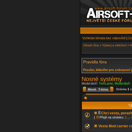
Vyhledat témata bez odpovědí
|
Zo
Obsah fóra
»
Výstroj a oblečení
»
N
Pravidla fóra
Prosím, klikněte pro zobrazení 
Nosné systémy
Moderátoři:
TomLame
,
Moderátoři
Stránka
1
Té
Chci vestu, poraď
[
Přejít na stránku:
1
...
Vesta Mod carrier 