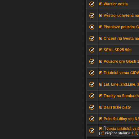
Warrior vesta
Výstroj uchytená n
Pistolové pouzdro G
Chcest rig /vesta n
SEAL SR25 90s
Pouzdro pro Glock 1
Taktická vesta CIR
1st. Line, 2nd.Line, 
Trucky na Sumkach
Balisticke platy
Polní 9ti-dílny set 
vesta taktická vz
[
Přejít na stránku:
1
,
2
,