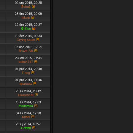
02 srp 2015, 20:28
Bohuš
28 črc 2015, 20:09
hikolp
19 črc 2015, 22:27
Griffon
19 čer 2015, 09:34
Crying scum
02 úno 2015, 17:29
Bravo-Six
23 led 2015, 21:38
kubo4747
04 pro 2014, 20:48
T-dog
01 pro 2014, 14:46
sparouw
25 lis 2014, 20:12
lukaslzicar
15 lis 2014, 17:03
madafaka
04 lis 2014, 17:28
Kubis
23 říj 2014, 16:57
Griffon