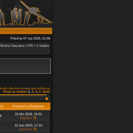
Právě je 07 srp 2026, 01:56
šechny časy jsou v UTC + 1 hodina
načit všechna témata jako přečtená
Přejít na stránku
1
,
2
,
3
,
4
Další
ení
Poslední příspěvek
15 bře 2019, 16:52
8
M@tezz
22 úno 2020, 17:10
Kylo Ren