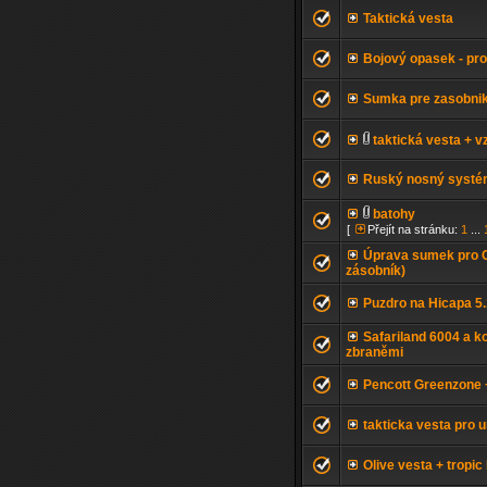
Taktická vesta
Bojový opasek - pr
Sumka pre zasobnik
taktická vesta + v
Ruský nosný syst
batohy
[
Přejít na stránku:
1
...
Úprava sumek pro 
zásobník)
Puzdro na Hicapa 5.
Safariland 6004 a ko
zbraněmi
Pencott Greenzone 
takticka vesta pro u
Olive vesta + tropi