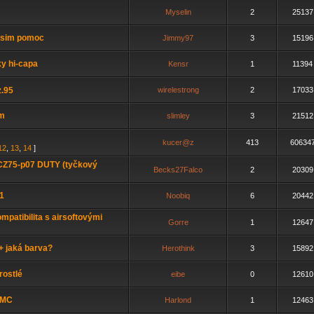
Myselin
2
25137
osim pomoc
Jimmy97
3
15196
y hi-capa
Kensr
1
11394
z.95
wirelestrong
2
17033
ém
slimley
3
21512
kucer@z
413
60634
12
,
13
,
14
]
CZ75-p07 DUTY (tyčkový
Becks27Falco
2
20309
1
Noobiq
6
20442
mpatibilita s airsoftovými
Gorre
1
12647
+ jaká barva?
Herothink
3
15892
rostlé
eibe
0
12610
c MC
Harlond
1
12463