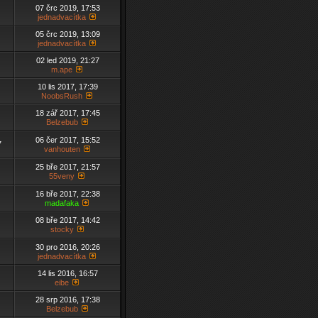
07 črc 2019, 17:53
jednadvacítka
05 črc 2019, 13:09
jednadvacítka
02 led 2019, 21:27
m.ape
10 lis 2017, 17:39
NoobsRush
18 zář 2017, 17:45
Belzebub
06 čer 2017, 15:52
7
vanhouten
25 bře 2017, 21:57
55veny
16 bře 2017, 22:38
madafaka
08 bře 2017, 14:42
stocky
30 pro 2016, 20:26
jednadvacítka
14 lis 2016, 16:57
eibe
28 srp 2016, 17:38
Belzebub