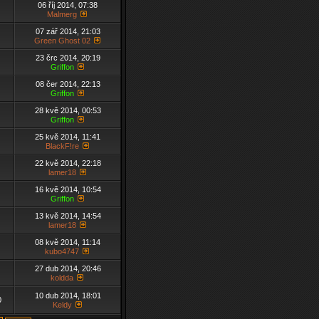
06 říj 2014, 07:38
Malmerg
07 zář 2014, 21:03
Green Ghost 02
23 črc 2014, 20:19
Griffon
08 čer 2014, 22:13
Griffon
28 kvě 2014, 00:53
Griffon
25 kvě 2014, 11:41
BlackF!re
22 kvě 2014, 22:18
lamer18
16 kvě 2014, 10:54
Griffon
13 kvě 2014, 14:54
lamer18
08 kvě 2014, 11:14
kubo4747
27 dub 2014, 20:46
koldda
10 dub 2014, 18:01
0
Keldy