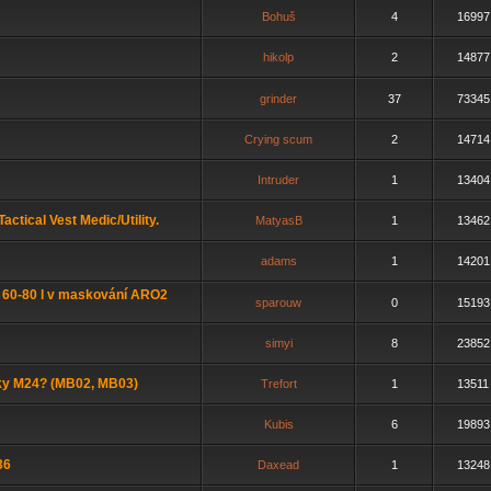
Bohuš
4
16997
hikolp
2
14877
grinder
37
73345
Crying scum
2
14714
Intruder
1
13404
tical Vest Medic/Utility.
MatyasB
1
13462
adams
1
14201
í 60-80 l v maskování ARO2
sparouw
0
15193
simyi
8
23852
ky M24? (MB02, MB03)
Trefort
1
13511
Kubis
6
19893
36
Daxead
1
13248