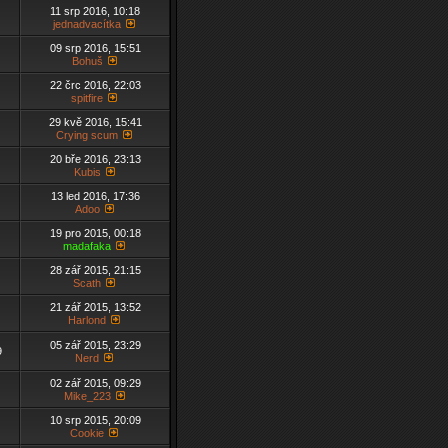
11 srp 2016, 10:18
jednadvacítka
09 srp 2016, 15:51
Bohuš
22 črc 2016, 22:03
spitfire
29 kvě 2016, 15:41
Crying scum
20 bře 2016, 23:13
Kubis
13 led 2016, 17:36
Adoo
19 pro 2015, 00:18
madafaka
28 zář 2015, 21:15
Scath
21 zář 2015, 13:52
Harlond
05 zář 2015, 23:29
9
Nerd
02 zář 2015, 09:29
Mike_223
10 srp 2015, 20:09
Cookie