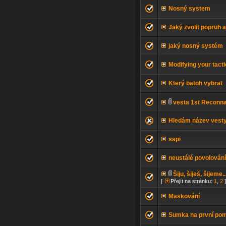
Nosný system
Jaký zvolit popruh 
jaký nosný systém
Modifying your tacti
Který batoh vybrat
vesta 1st Reconna
Hledám název vest
sapi
neustálé povolování
Šiju, šiješ, šijeme..
[
Přejít na stránku:
1
,
2
]
Maskování
Sumka na první po