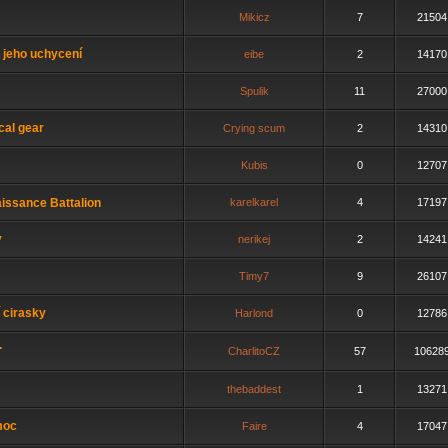
Mikicz
7
21504
a jeho uchycení
eibe
2
14170
Spulik
11
27000
cal gear
Crying scum
2
14310
Kubis
0
12707
issance Battalion
karelkarel
4
17197
y
nerikej
2
14241
Timy7
9
26107
 cirasky
Harlond
0
12786
.
CharlitoCZ
57
10628
thebaddest
1
13271
moc
Faire
4
17047