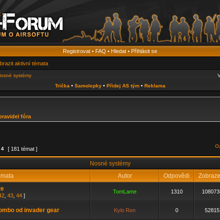
Registrovat
•
FAQ
•
Hledat
•
Přihlásit se
brazit aktivní témata
osné systémy
V
Trička
•
Samolepky
•
Přidej AS tým
•
Reklama
pravidel fóra
Oz
z
4
[ 181 témat ]
Nosné systémy
mata
Autor
Odpovědi
Zobraz
te
TomLame
1310
108073
42
,
43
,
44
]
combo od invader gear
Kylo Ren
0
52815