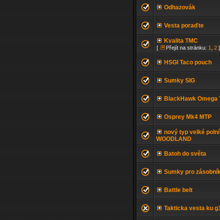
Odhazovák
Vesta poraďte
Kvalita TMC
[
Přejít na stránku:
1
,
2
]
HSGI Taco pouch
Sumky SIG
BlackHawk Omega Tac
Osprey Mk4 MTP
nový typ velké poln
WOODLAND
Batoh do světa
Sumky pro zásobní
Battle belt
Takticka vesta ku g