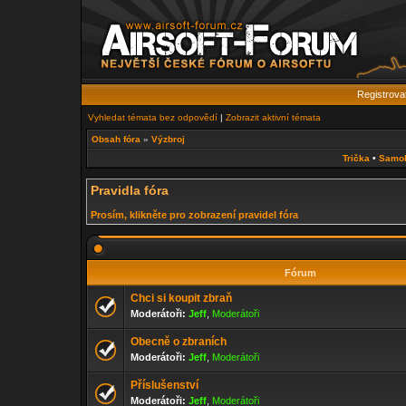
Registrova
Vyhledat témata bez odpovědí
|
Zobrazit aktivní témata
Obsah fóra
»
Výzbroj
Trička
•
Samo
Pravidla fóra
Prosím, klikněte pro zobrazení pravidel fóra
Fórum
Chci si koupit zbraň
Moderátoři:
Jeff
,
Moderátoři
Obecně o zbraních
Moderátoři:
Jeff
,
Moderátoři
Příslušenství
Moderátoři:
Jeff
,
Moderátoři