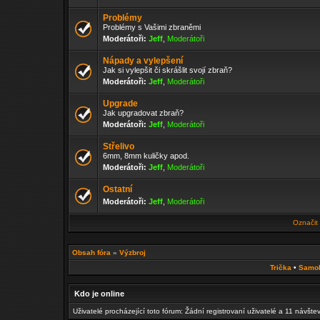
Problémy
Problémy s Vašimi zbraněmi
Moderátoři:
Jeff
,
Moderátoři
Nápady a vylepšení
Jak si vylepšit či skrášlit svojí zbraň?
Moderátoři:
Jeff
,
Moderátoři
Upgrade
Jak upgradovat zbraň?
Moderátoři:
Jeff
,
Moderátoři
Střelivo
6mm, 8mm kuličky apod.
Moderátoři:
Jeff
,
Moderátoři
Ostatní
Moderátoři:
Jeff
,
Moderátoři
Označit
Obsah fóra
»
Výzbroj
Trička
•
Samo
Kdo je online
Uživatelé procházející toto fórum: Žádní registrovaní uživatelé a 11 návšte