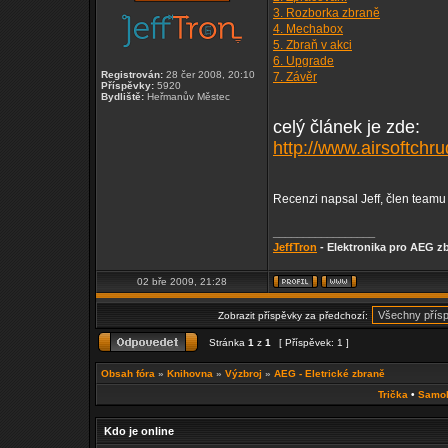
3. Rozborka zbraně
4. Mechabox
5. Zbraň v akci
6. Upgrade
Registrován:
28 čer 2008, 20:10
7. Závěr
Příspěvky:
5920
Bydliště:
Heřmanův Městec
celý článek je zde:
http://www.airsoftchru
Recenzi napsal Jeff, člen team
_________________
JeffTron
- Elektronika pro AEG zb
02 bře 2009, 21:28
Zobrazit příspěvky za předchozí:
Stránka
1
z
1
[ Příspěvek: 1 ]
Obsah fóra
»
Knihovna
»
Výzbroj
»
AEG - Eletrické zbraně
Trička
•
Samo
Kdo je online