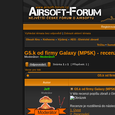
Registrova
Vyhledat témata bez odpovědí
|
Zobrazit aktivní témata
Obsah fóra
»
Knihovna
»
Výzbroj
»
AEG - Eletrické zbraně
Trička
•
Samo
G5.k od firmy Galaxy (MP5K) - recen
Moderátor:
Moderátoři
Stránka
1
z
1
[ Příspěvek: 1 ]
Verze pro tisk
G5.k od fir
Autor
Jeff
G5.k od firmy Galaxy (MP5K
Moderátor
V této recenzi popíšu zbraň z č
Recenze je rozdělená do následu
1. Úvod
2. Zpracování