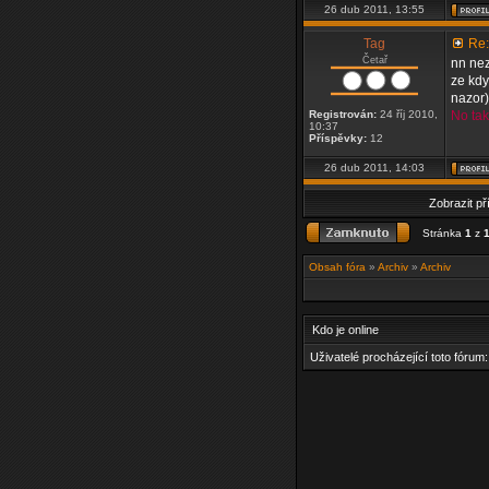
26 dub 2011, 13:55
Tag
Re:
Četař
nn nez
ze kdy
nazor)
Registrován:
24 říj 2010,
No tak
10:37
Příspěvky:
12
26 dub 2011, 14:03
Zobrazit p
Stránka
1
z
Obsah fóra
»
Archiv
»
Archiv
Kdo je online
Uživatelé procházející toto fórum