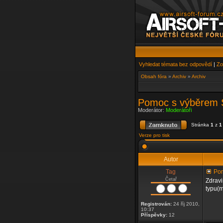
Vyhledat témata bez odpovědí
|
Zo
Obsah fóra
»
Archiv
»
Archiv
Pomoc s výběrem 
Moderátor:
Moderátoři
Stránka
1
z
1
Verze pro tisk
Autor
Tag
Pom
Četař
Zdravi
typu(m
Registrován:
24 říj 2010,
10:37
Příspěvky:
12