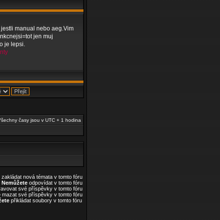
m jestli manual nebo aeg.Vim
nkcnejsi=tot jen muj
 je lepsi.
nty
šechny časy jsou v UTC + 1 hodina
zakládat nová témata v tomto fóru
Nemůžete
odpovídat v tomto fóru
avovat své příspěvky v tomto fóru
e
mazat své příspěvky v tomto fóru
ete
přikládat soubory v tomto fóru