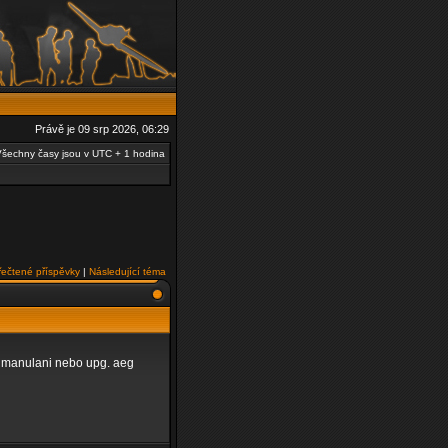
Právě je 09 srp 2026, 06:29
šechny časy jsou v UTC + 1 hodina
řečtené příspěvky
|
Následující téma
zit manulani nebo upg. aeg