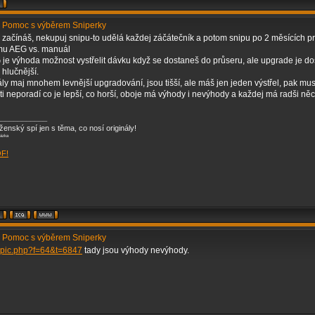
 Pomoc s výběrem Sniperky
začínáš, nekupuj snipu-to udělá každej záčátečník a potom snipu po 2 měsících pr
omu AEG vs. manuál
je výhoda možnost vystřelit dávku když se dostaneš do průseru, ale upgrade je do
 hlučnější.
y maj mnohem levnější upgradování, jsou tišší, ale máš jen jeden výstřel, pak mus
ti neporadí co je lepší, co horší, oboje má výhody i nevýhody a každej má radši něc
____________
enský spí jen s těma, co nosí originály!
sázka
OF!
 Pomoc s výběrem Sniperky
opic.php?f=64&t=6847
tady jsou výhody nevýhody.