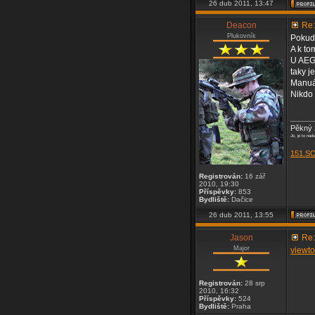
26 dub 2011, 13:47
Deacon
Re:
Plukovník
Pokud 
A k t
U AEG 
taky je
Manuál
Nikdo 
_____
Pěkný ž
Jo, je to nad
151.S
Registrován:
16 zář
2010, 19:30
Příspěvky:
853
Bydliště:
Dačice
26 dub 2011, 13:55
Jason
Re:
Major
viewt
Registrován:
28 srp
2010, 16:32
Příspěvky:
524
Bydliště:
Praha