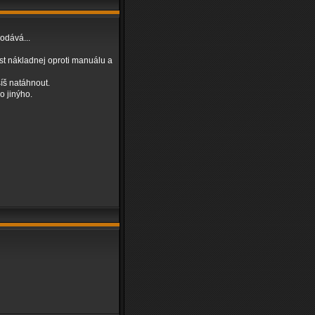
odává...
st nákladnej oproti manuálu a
íš natáhnout.
o jinýho.