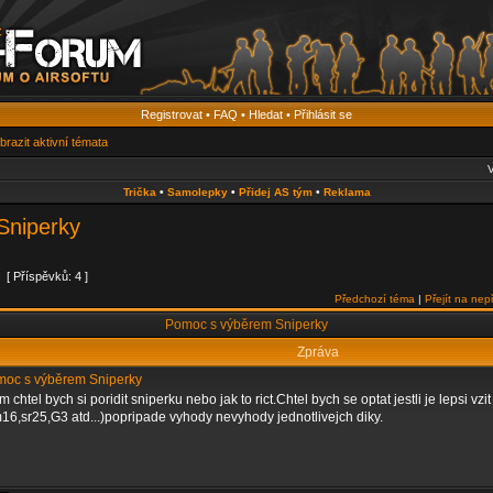
Registrovat
•
FAQ
•
Hledat
•
Přihlásit se
brazit aktivní témata
V
Trička
•
Samolepky
•
Přidej AS tým
•
Reklama
Sniperky
[ Příspěvků: 4 ]
Předchozí téma
|
Přejít na nep
Pomoc s výběrem Sniperky
Zpráva
oc s výběrem Sniperky
m chtel bych si poridit sniperku nebo jak to rict.Chtel bych se optat jestli je lepsi v
16,sr25,G3 atd...)popripade vyhody nevyhody jednotlivejch diky.