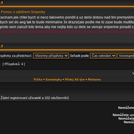
 Pomoc s výběrem Sniperky
acinam,ale chtel bych si neco takoveho poridit a uz delsi dobou nad tim premysli
bych sel do aeg tak to bude minimalne 3x drazsi(ale podle me to zase bude multifu
proto sem zalozil toto tema aby me nejlip kdo uz dele se venuje sniperine poradil co
 než budeš znova něco zakládat tak hledej už to tu je tak no mockrát takže lock. Mo
říspěvky za předchozí:
Seřadit podle
1
[ Příspěvků: 4 ]
V
Trička
•
Samolepky
•
Přidej AS tým
•
Reklama
: Žádní registrovaní uživatelé a 102 návštevníků
Nemůžete
Nemůžete
upr
Nemůžet
Nemůž