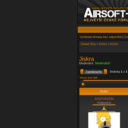
Vyhledat témata bez odpovědí
|
Zo
Obsah fóra
»
Archiv
»
Archiv
Jiskra
Moderátor:
Moderátoři
Stránka
1
z
1
Verze pro tisk
Autor
adamskalda
Podporučík