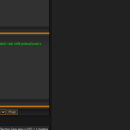
eš i tak chtít pokračovat v
šechny časy jsou v UTC + 1 hodina