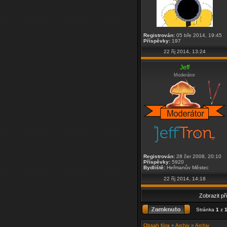
Registrován:
05 bře 2014, 19:45
Příspěvky:
197
22 říj 2014, 13:24
Jeff
Moderátor
Registrován:
28 čer 2008, 20:10
Příspěvky:
5920
Bydliště:
Heřmanův Městec
22 říj 2014, 14:18
Zobrazit p
Stránka
1
z
Obsah fóra
»
Archiv
»
Archiv