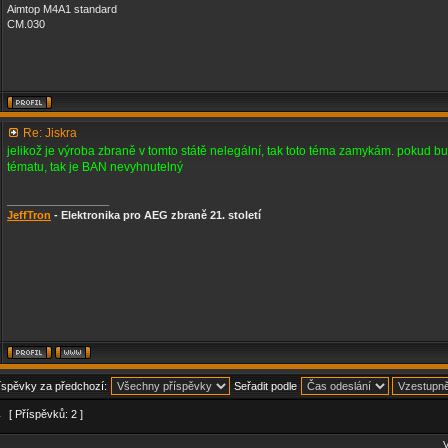
Aimtop M4A1 standard
CM.030
Re: Jiskra
jelikož je výroba zbraně v tomto státě nelegální, tak toto téma zamykám. pokud bud
tématu, tak je BAN nevyhnutelný
_________________
JeffTron
- Elektronika pro AEG zbraně 21. století
říspěvky za předchozí:
Seřadit podle
1
[ Příspěvků: 2 ]
V