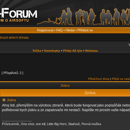
Registrovat
•
FAQ
•
Hledat
•
Přihlásit se
brazit aktivní témata
V
Trička
•
Samolepky
•
Přidej AS tým
•
Reklama
[ Příspěvků: 2 ]
Předchozí téma
|
Přejít na nep
Jiskra
Zpráva
Jiskra
Ahoj lidi, přemýšlím na výrobou zbraně, která bude fungovat jako poplašňák nebo 
potřeboval bych jiskru a ze zapalovače mi nestačí. Napište mi prosím vaše nápad
_________________
Průzkumník, One shot, one kill, Little Big Horn, Slaďouš, Pevná muška