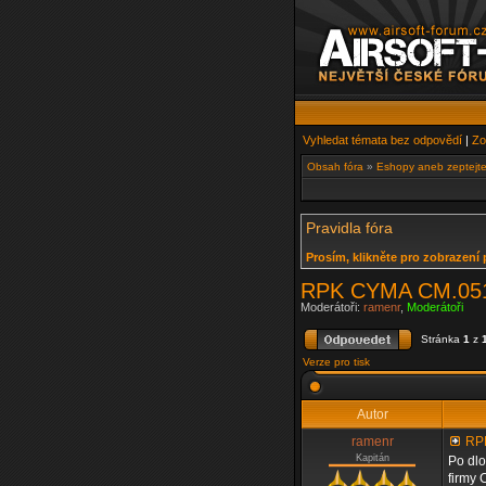
Vyhledat témata bez odpovědí
|
Zo
Obsah fóra
»
Eshopy aneb zeptejte
Pravidla fóra
Prosím, klikněte pro zobrazení 
RPK CYMA CM.05
Moderátoři:
ramenr
,
Moderátoři
Stránka
1
z
Verze pro tisk
Autor
ramenr
RP
Kapitán
Po dlo
firmy