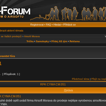
Registrovat
•
FAQ
•
Hledat
•
Přihlásit se
brazit aktivní témata
 se Vašich prodejců
»
Airsoft Morava
V
Trička
•
Samolepky
•
Přidej AS tým
•
Reklama
pravidel fóra
1
1
[ Příspěvek: 1 ]
Předchozí téma
|
Přejít na nep
RPK CYMA CM.051
Zpráva
K CYMA CM.051
uhé době opět uvádí firma Airsoft Morava do prodeje nejlépe vyrobenou airsoftov
 CYMA.