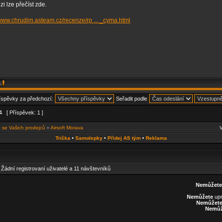
i lze přečíst zde.
/www.chrudim.asteam.cz/recenze/rp ... _cyma.html
říspěvky za předchozí:
Seřadit podle
1
[ Příspěvek: 1 ]
 se Vašich prodejců
»
Airsoft Morava
V
Trička
•
Samolepky
•
Přidej AS tým
•
Reklama
: Žádní registrovaní uživatelé a 11 návštevníků
Nemůžete
Nemůžete
upr
Nemůžet
Nemůž