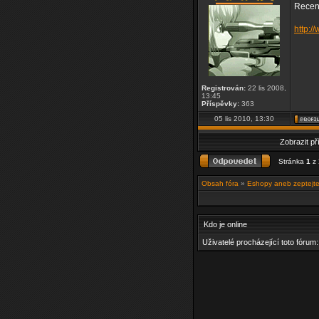
Recenz
http:/
Registrován:
22 lis 2008,
13:45
Příspěvky:
363
05 lis 2010, 13:30
Zobrazit p
Stránka
1
z
Obsah fóra
»
Eshopy aneb zeptejte
Kdo je online
Uživatelé procházející toto fórum