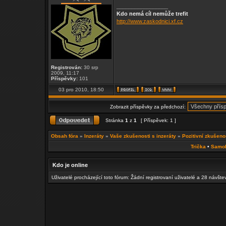
_________________
Kdo nemá cíl nemůže trefit
http://www.zaskodnici.xf.cz
Registrován:
30 srp
2009, 11:17
Příspěvky:
101
03 pro 2010, 18:50
Zobrazit příspěvky za předchozí:
Stránka
1
z
1
[ Příspěvek: 1 ]
Obsah fóra
»
Inzeráty
»
Vaše zkušenosti s inzeráty
»
Pozitivní zkušeno
Trička
•
Samo
Kdo je online
Uživatelé procházející toto fórum: Žádní registrovaní uživatelé a 28 návšte