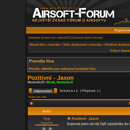
Registrova
Vyhledat témata bez odpovědí
|
Zobrazit aktivní témata
Obsah fóra
»
Inzeráty
»
Vaše zkušenosti s inzeráty
»
Pozitivní zkušeno
Trička
•
Samo
Pravidla fóra
Prosím, klikněte pro zobrazení pravidel fóra
Pozitivní - Jason
Moderátoři:
Wrtak
,
Moderátoři
Stránka
1
z
1
[ Příspěvek: 1 ]
Verze pro tisk
P
Autor
Tygr
Pozitivní - Jason
Praporčík
Kupoval jsem od něj čtyři zásobníky do