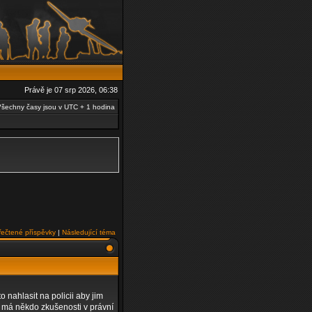
Právě je 07 srp 2026, 06:38
šechny časy jsou v UTC + 1 hodina
řečtené příspěvky
|
Následující téma
 nahlasit na policii aby jim
t má někdo zkušenosti v právní