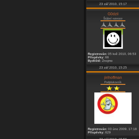
23 zář 2010, 15:17
G0dzil
Štábní rotmistr
Registrován:
05 kvě 2010, 06:53
Příspěvky:
66
Bydliště:
Znojmo
23 zář 2010, 15:25
jirihoffman
Podplukovník
Registrován:
03 úno 2009, 17:18
Příspěvky:
629