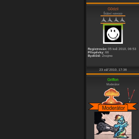
G0dzil
Štábní rotmistr
Registrován:
05 kvě 2010, 06:53
Příspěvky:
66
Bydliště:
Znojmo
23 zář 2010, 17:36
Griffon
Moderátor