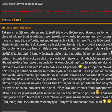
Less flower power, more firepower!
Nejsem osobní helpdesk! Soukromé zprávy jsou na soukromé věci, dotazy patří do 
Re: Pořádání akce
Tak policii určitě nebude zajímat to jestli jde o výdělečnej podnik nebo ne,tohle m
chce někdo pořádat výdělečnou akci jakéhokoliv druhu je povinen mít živnosten
našem případě jde o "pořádání společenských a kulturních akcí" co se týče daněn
klasické přiznání daně do kterého se fyzické osobě,která toto provádí započítává 
činnost,tohle je pouze hrubý náhled,v reálné situaci může být placení daně z této
složitější,každopádně jsme v čechách takže pokud nepořádáš koncert Madonny
vůbec něco platil,vždycky se dají přece odečíst nějaké ty náklady,bylo špatný poča
Hlavně nikdo z finančáku ti nebude tohle kontrolovat,např.,že by poslal nějaké
takovéto akce účastnil kord když to nahlásíte 14 předem
,spíš projedou člověk
pokud se jim nebudou zdát vaše ostatní výdělečné činnosti. Ještě pokud můžu radi
"svolavatel akce" nikoliv "pořadatel" tím si ušetříte starosti z odpovědností za osta
výdělečné akce je lepší si toto pojistit,ale v případě "military akce" což je dost ri
takového pojištění až několik desítek tisíc korun,což se asi pořadateli moc nevypl
to když se něco na jeho akci stane,např. těžký úraz ono zaplatit třeba transport vr
takže na místě je rozvážit jestli se vůbec do něčeho takového pouštět
Jinak má
tuningových srazů,takže vím o čem mluvím a to jsem nezmínil kromě finančáku dalš
úřad,Intergram,OSA,atd.atd. všechny tyto úřady většinou nastaví svoji dlaň
_________________