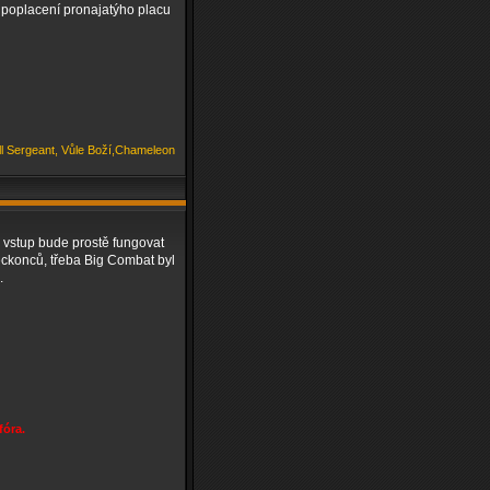
o poplacení pronajatýho placu
ill Sergeant, Vůle Boží,Chameleon
vstup bude prostě fungovat
oneckonců, třeba Big Combat byl
.
fóra.