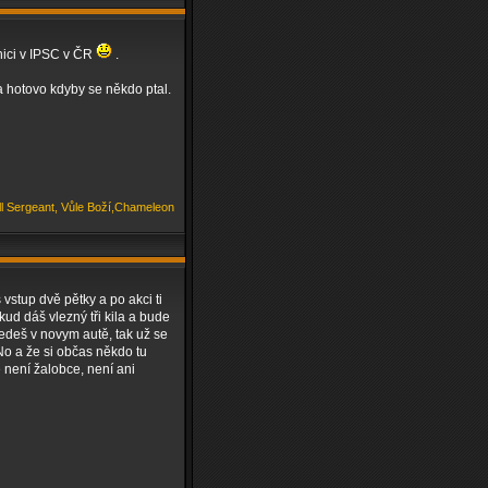
lnici v IPSC v ČR
.
a hotovo kdyby se někdo ptal.
ill Sergeant, Vůle Boží,Chameleon
vstup dvě pětky a po akci ti
kud dáš vlezný tři kila a bude
jedeš v novym autě, tak už se
 No a že si občas někdo tu
e není žalobce, není ani