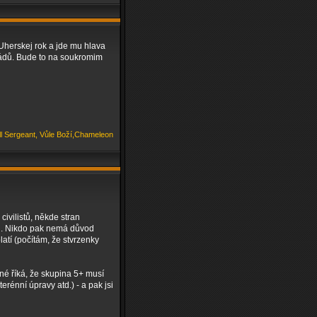
Uherskej rok a jde mu hlava
rádů. Bude to na soukromim
ill Sergeant, Vůle Boží,Chameleon
civilistů, někde stran
cii. Nikdo pak nemá důvod
latí (počítám, že stvrzenky
né říká, že skupina 5+ musí
rénní úpravy atd.) - a pak jsi