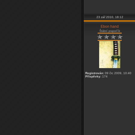
23 zář 2010, 18:12
Ebon hand
Štábní praporčík
Registrován:
09 črc 2009, 10:40
Příspěvky:
174