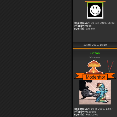
Registrován:
05 kvě 2010, 06:53
Příspěvky:
66
Bydliště:
Znojmo
23 zář 2010, 15:10
Griffon
Moderátor
Registrován:
10 lis 2008, 13:47
Příspěvky:
20685
Bydliště:
Fort Lewis