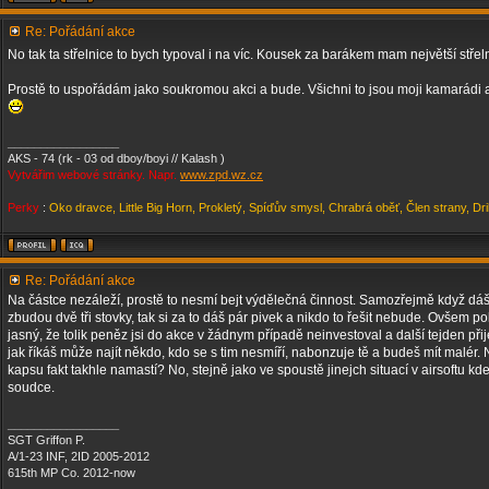
Re: Pořádání akce
No tak ta střelnice to bych typoval i na víc. Kousek za barákem mam největší stře
Prostě to uspořádám jako soukromou akci a bude. Všichni to jsou moji kamarádi 
_________________
AKS - 74 (rk - 03 od dboy/boyi // Kalash )
Vytvářim webové stránky. Napr.
www.zpd.wz.cz
Perky
:
Oko dravce, Little Big Horn, Prokletý, Spíďův smysl, Chrabrá oběť, Člen strany, Dr
Re: Pořádání akce
Na částce nezáleží, prostě to nesmí bejt výdělečná činnost. Samozřejmě když dáš 
zbudou dvě tři stovky, tak si za to dáš pár pivek a nikdo to řešit nebude. Ovšem po
jasný, že tolik peněz jsi do akce v žádnym případě neinvestoval a další tejden při
jak říkáš může najít někdo, kdo se s tim nesmíří, nabonzuje tě a budeš mít malér.
kapsu fakt takhle namastí? No, stejně jako ve spoustě jinejch situací v airsoftu kd
soudce.
_________________
SGT Griffon P.
A/1-23 INF, 2ID 2005-2012
615th MP Co. 2012-now