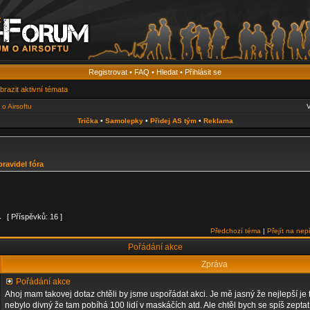
Registrovat
•
FAQ
•
Hledat
•
Přihlásit se
brazit aktivní témata
o Airsoftu
V
Trička
•
Samolepky
•
Přidej AS tým
•
Reklama
pravidel fóra
1
[ Příspěvků: 16 ]
Předchozí téma
|
Přejít na nep
Pořádání akce
Zpráva
Pořádání akce
Ahoj mam takovej dotaz chtěli by jsme uspořádat akci. Je mě jasný že nejlepší je to
nebylo divný že tam pobíhá 100 lidí v maskáčích atd. Ale chtěl bych se spíš zepta