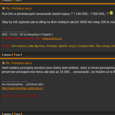
Re: Pořádání akce
Pod čím si představuješ nenamastil vlastní kapsu ? ? 100 000,- ? 500 000,- ?
Taky by mě zajímalo jak to dělaj na těch velkejch akcích 3000 lidí vstup 200 to m
_________________
AKS - 74 (rk - 03 od dboy/boyi // Kalash )
Vytvářim webové stránky. Napr.
www.zpd.wz.cz
Perky
:
Oko dravce, Little Big Horn, Prokletý, Spíďův smysl, Chrabrá oběť, Člen strany, Dr
Re: Pořádání akce
nwm nektery pronajmy prostoru jsou drahy dam priklad...kdyz si chces pronajmout 
jenom ten pronajem bez tercu atd stoji az 15 000.....nenamastil...no myslim ze to fl
_________________
my neustoupíme.....průzkum pičo
http://www.hpkolinec.webnode.cz
Hloubkouvý průzkum Kolinec