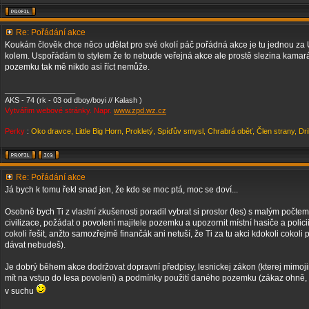
Re: Pořádání akce
Koukám člověk chce něco udělat pro své okolí páč pořádná akce je tu jednou za 
kolem. Uspořádám to stylem že to nebude veřejná akce ale prostě slezina kama
pozemku tak mě nikdo asi říct nemůže.
_________________
AKS - 74 (rk - 03 od dboy/boyi // Kalash )
Vytvářim webové stránky. Napr.
www.zpd.wz.cz
Perky
:
Oko dravce, Little Big Horn, Prokletý, Spíďův smysl, Chrabrá oběť, Člen strany, Dr
Re: Pořádání akce
Já bych k tomu řekl snad jen, že kdo se moc ptá, moc se doví...
Osobně bych Ti z vlastní zkušenosti poradil vybrat si prostor (les) s malým počtem 
civilizace, požádat o povolení majitele pozemku a upozornit místní hasiče a poli
cokoli řešit, anžto samozřejmě finančák ani netuší, že Ti za tu akci kdokoli cokoli p
dávat nebudeš).
Je dobrý během akce dodržovat dopravní předpisy, lesnickej zákon (kterej mimoji
mít na vstup do lesa povolení) a podmínky použití daného pozemku (zákaz ohně, te
v suchu