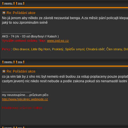
Re: Pořádání akce
No já jenom aby někdo ze závisti nezavolal benga. A za měsíc pání policajti klepa
jaký to sou zprominutim svině
_________________
AKS - 74 (rk - 03 od dboy/boyi // Kalash )
Vytvářim webové stránky. Napr.
www.zpd.wz.cz
Perky
:
Oko dravce, Little Big Horn, Prokletý, Spíďův smysl, Chrabrá oběť, Člen strany, Dr
Re: Pořádání akce
co ja vim tak by z oho nic byt nemelo esli budou za vstup poplaceny pouze poplatk
castym jevem) nic nikdo resit nebude a podle zakona pokud sis nenamastil lastni 
_________________
my neustoupíme.....průzkum pičo
http://www.hpkolinec.webnode.cz
Hloubkouvý průzkum Kolinec