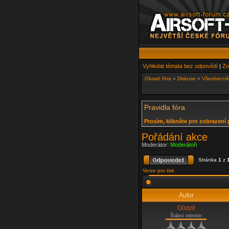
Vyhledat témata bez odpovědí
|
Zo
Obsah fóra
»
Diskuse
»
Všeobecně 
Pravidla fóra
Prosím, klikněte pro zobrazení 
Pořádání akce
Moderátor:
Moderátoři
Stránka
1
z
Verze pro tisk
Autor
G0dzil
Štábní rotmistr