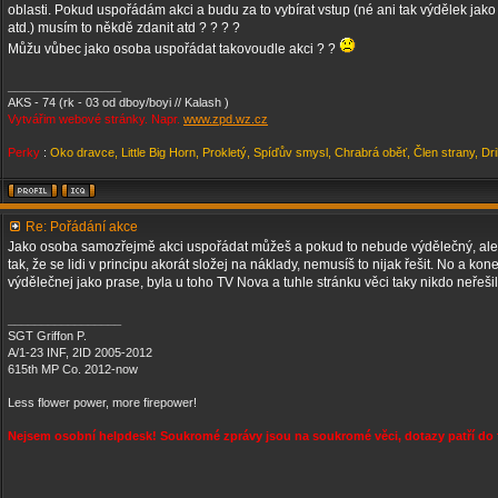
oblasti. Pokud uspořádám akci a budu za to vybírat vstup (né ani tak výdělek jak
atd.) musím to někdě zdanit atd ? ? ? ?
Můžu vůbec jako osoba uspořádat takovoudle akci ? ?
_________________
AKS - 74 (rk - 03 od dboy/boyi // Kalash )
Vytvářim webové stránky. Napr.
www.zpd.wz.cz
Perky
:
Oko dravce, Little Big Horn, Prokletý, Spíďův smysl, Chrabrá oběť, Člen strany, Dr
Re: Pořádání akce
Jako osoba samozřejmě akci uspořádat můžeš a pokud to nebude výdělečný, ale 
tak, že se lidi v principu akorát složej na náklady, nemusíš to nijak řešit. No a k
výdělečnej jako prase, byla u toho TV Nova a tuhle stránku věci taky nikdo neřešil
_________________
SGT Griffon P.
A/1-23 INF, 2ID 2005-2012
615th MP Co. 2012-now
Less flower power, more firepower!
Nejsem osobní helpdesk! Soukromé zprávy jsou na soukromé věci, dotazy patří do 