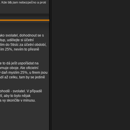
c. Kde blb,tam nebezpečno a proti
jako svolatel, dohodnout se s
up, udělejte si účetní
m do 5tisíc za účetní období,
lím 25%, nevím to přesně
e to dá ješt uspořádat na
nuje oboje. Ale oficielní
ky daň myslím 25%, u firem jsou
dí až celku, tam by se jedině
hodě - svolatel. V případě
tí, aby to bylo nějak
a vy skončíte v mínusu.