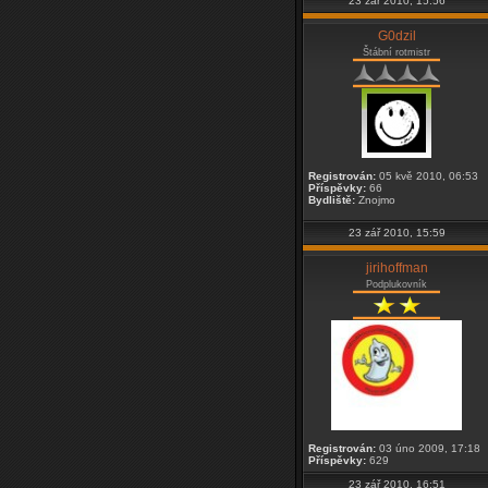
23 zář 2010, 15:56
G0dzil
Štábní rotmistr
Registrován:
05 kvě 2010, 06:53
Příspěvky:
66
Bydliště:
Znojmo
23 zář 2010, 15:59
jirihoffman
Podplukovník
Registrován:
03 úno 2009, 17:18
Příspěvky:
629
23 zář 2010, 16:51