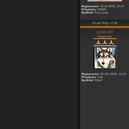
Registrován:
10 lis 2008, 13:47
Příspěvky:
20685
Bydliště:
Fort Lewis
23 zář 2010, 17:42
JARIN JPP
Nadporučík
Registrován:
28 bře 2008, 13:19
Příspěvky:
328
Bydliště:
Plzeň