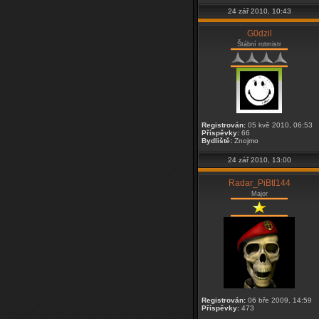
24 zář 2010, 10:43
G0dzil
Štábní rotmistr
Registrován:
05 kvě 2010, 06:53
Příspěvky:
66
Bydliště:
Znojmo
24 zář 2010, 13:00
Radar_PiBtl144
Major
Registrován:
06 bře 2009, 14:59
Příspěvky:
473