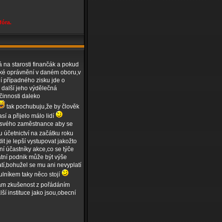
fóra.
á na starosti finančák a pokud
ské oprávnění v daném oboru,v
í případného zisku jde o
i další jeho výdělečná
 činnosti daleko
tak pochubuju,že by člověk
sí a přijelo málo lidí
ho svého zaměstnance aby se
u účetnictví na začátku roku
t je lepší vystupovat jakožto
tní účastníky akce,co se týče
skatní podnik může být výše
atí,bohužel se mu ani nevyplatí
tulníkem taky něco stojí
m zkušenost z pořádáním
í instituce jako jsou,obecní