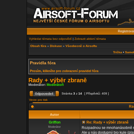
Registrova
Vyhledat témata bez odpovědí
|
Zobrazit aktivní témata
Obsah fóra
»
Diskuse
»
Všeobecně o Airsoftu
Trička
•
Samo
Pravidla fóra
Prosím, klikněte pro zobrazení pravidel fóra
Rady + výběr zbraně
Moderátor:
Moderátoři
Stránka
3
z
14
[ Příspěvků: 409 ]
Verze pro tisk
Rad
Autor
Griffon
Re: Rady + výběr zbraně
Moderátor
Rozpadnou se mnohanásobně rychl
Ale u nás dostupný bio kule (plat