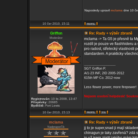
Naposledy upravil
mclama
dne 10 čer
10 čer 2010, 15:11
Griffon
Re: Rady + výběr zbraně
Moderátor
mclama -> Ta G5 je přesně ta Mp5
rozdíl je pouze ve flashhideru a
pro radost, střelecký vlastnosti 
standardem. A prakticky všechno
_________________
SGT Griffon P.
A/1-23 INF, 2ID 2005-2012
615th MP Co. 2012-now
Less flower power, more firepower!
Nejsem osobní helpdesk! Soukrom
Registrován:
10 lis 2008, 13:47
Příspěvky:
20685
Bydliště:
Fort Lewis
10 čer 2010, 15:13
mclama
Re: Rady + výběr zbraně
Nadpraporčík
jj to je super,snad ji mají sklad
chinagun je taky zavřená? zdá s
jo už jsem zjistil jakýho mám toh