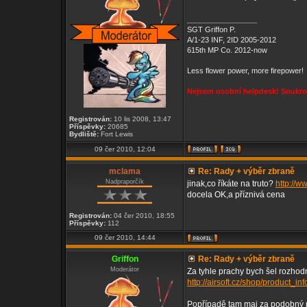
_________________
SGT Griffon P.
A/1-23 INF, 2ID 2005-2012
615th MP Co. 2012-now
Less flower power, more firepower!
Nejsem osobní helpdesk! Soukrom
Registrován:
10 lis 2008, 13:47
Příspěvky:
20685
Bydliště:
Fort Lewis
09 čer 2010, 12:04
mclama
Re: Rady + výběr zbraně
Nadpraporčík
jinak,co říkáte na truto?
http://w
docela OK,a příznivá cena
Registrován:
04 čer 2010, 18:55
Příspěvky:
112
09 čer 2010, 14:44
Griffon
Re: Rady + výběr zbraně
Moderátor
Za tyhle prachy bych šel rozhod
http://airsoft.cz/shop/product_in
Popřípadě tam maj za podobný pe