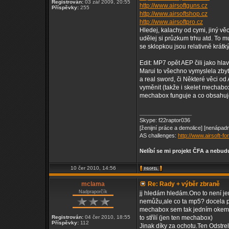
Registrován:
03 zář 2009, 20:55
http://www.airsoftguns.cz
Příspěvky:
255
http://www.airsoftshop.cz
http://www.airsoftpro.cz
Hledej, kalachy od cymi, jiný vě
udělej si průzkum trhu atd. To m
se sklopkou jsou relativně krát
Edit: MP7 opět AEP čili jako hla
Marui to všechno vymyslela zbyt
a real sword, či Některé věci od 
vyměnit (takže i skelet mechabo
mechabox funguje a co obsahuje!
_________________
Skype: f22raptor036
[ženijní práce a demolice] [nenápadn
AS challenges:
http://www.airsoft-
Nelíbí se mi projekt ČFA a nebu
10 čer 2010, 14:56
mclama
Re: Rady + výběr zbraně
Nadpraporčík
jj hledám hledám.Ono to není je
nemůžu,ale co ta mp5? docela p
mechabox sem tak jedním okem st
Registrován:
04 čer 2010, 18:55
to střílí (jen ten mechabox)
Příspěvky:
112
Jinak díky za ochotu.Ten Odstre