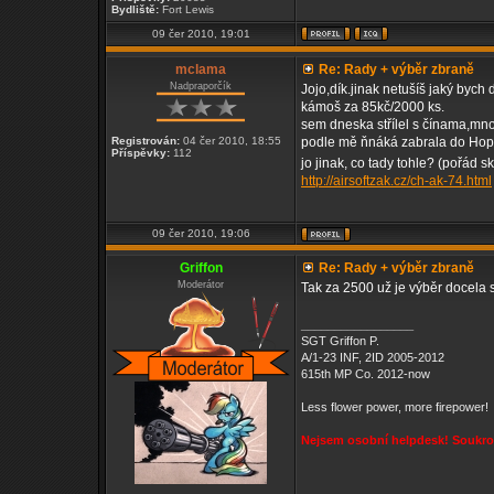
Bydliště:
Fort Lewis
09 čer 2010, 19:01
mclama
Re: Rady + výběr zbraně
Nadpraporčík
Jojo,dík.jinak netušíš jaký bych
kámoš za 85kč/2000 ks.
sem dneska střílel s čínama,mno 
Registrován:
04 čer 2010, 18:55
podle mě ňnáká zabrala do Hop
Příspěvky:
112
jo jinak, co tady tohle? (pořád
http://airsoftzak.cz/ch-ak-74.html
09 čer 2010, 19:06
Griffon
Re: Rady + výběr zbraně
Moderátor
Tak za 2500 už je výběr docela sl
_________________
SGT Griffon P.
A/1-23 INF, 2ID 2005-2012
615th MP Co. 2012-now
Less flower power, more firepower!
Nejsem osobní helpdesk! Soukrom