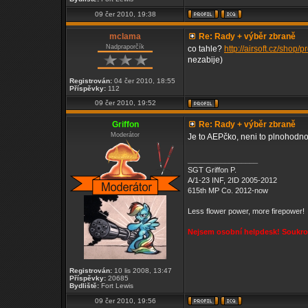
09 čer 2010, 19:38
mclama
Re: Rady + výběr zbraně
Nadpraporčík
co tahle?
http://airsoft.cz/shop
nezabije)
Registrován:
04 čer 2010, 18:55
Příspěvky:
112
09 čer 2010, 19:52
Griffon
Re: Rady + výběr zbraně
Moderátor
Je to AEPčko, neni to plnohodn
_________________
SGT Griffon P.
A/1-23 INF, 2ID 2005-2012
615th MP Co. 2012-now
Less flower power, more firepower!
Nejsem osobní helpdesk! Soukrom
Registrován:
10 lis 2008, 13:47
Příspěvky:
20685
Bydliště:
Fort Lewis
09 čer 2010, 19:56