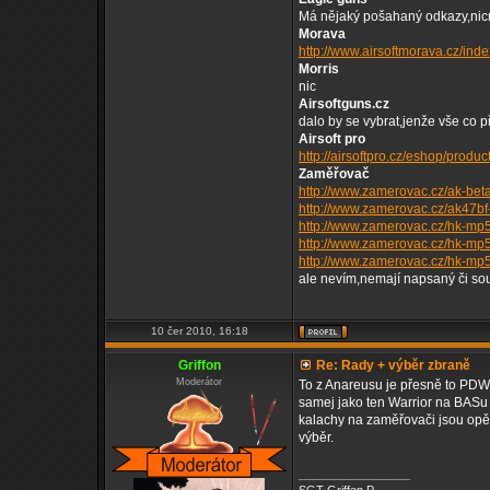
Má nějaký pošahaný odkazy,nic
Morava
http://www.airsoftmorava.cz/inde
Morris
nic
Airsoftguns.cz
dalo by se vybrat,jenže vše co 
Airsoft pro
http://airsoftpro.cz/eshop/produc
Zaměřovač
http://www.zamerovac.cz/ak-beta
http://www.zamerovac.cz/ak47bf
http://www.zamerovac.cz/hk-mp5
http://www.zamerovac.cz/hk-mp5
http://www.zamerovac.cz/hk-mp5j
ale nevím,nemají napsaný či so
10 čer 2010, 16:18
Griffon
Re: Rady + výběr zbraně
Moderátor
To z Anareusu je přesně to PDWč
samej jako ten Warrior na BASu (j
kalachy na zaměřovači jsou opět
výběr.
_________________