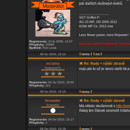
pár dalších slušnejch kvérů.
_________________
SGT Griffon P.
A/1-23 INF, 2ID 2005-2012
615th MP Co. 2012-now
Less flower power, more firepower!
Registrován:
10 lis 2008, 13:47
Nejsem osobní helpdesk! Soukrom
Příspěvky:
20685
Bydliště:
Fort Lewis
09 čer 2010, 15:12
mclama
Re: Rady + výběr zbraně
Nadpraporčík
nojo,ale to už je skoro další litr
Registrován:
04 čer 2010, 18:55
Příspěvky:
112
09 čer 2010, 15:15
Grounder
Re: Rady + výběr zbraně
Svobodník
Má někdo skušenosti s
http://w
ňákej ten článek sesmolil.Vztah
Registrován:
09 čer 2010, 15:17
Příspěvky:
1
09 čer 2010, 15:18