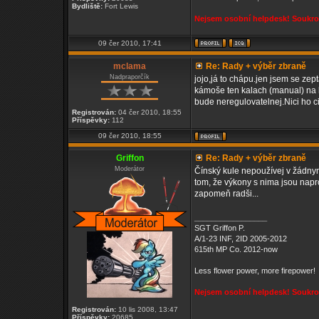
Bydliště:
Fort Lewis
Nejsem osobní helpdesk! Soukrom
09 čer 2010, 17:41
mclama
Re: Rady + výběr zbraně
Nadpraporčík
jojo,já to chápu.jen jsem se zept
kámoše ten kalach (manual) na 
bude neregulovatelnej.Nici ho c
Registrován:
04 čer 2010, 18:55
Příspěvky:
112
09 čer 2010, 18:55
Griffon
Re: Rady + výběr zbraně
Moderátor
Čínský kule nepoužívej v žádnym
tom, že výkony s nima jsou napro
zapomeň radši...
_________________
SGT Griffon P.
A/1-23 INF, 2ID 2005-2012
615th MP Co. 2012-now
Less flower power, more firepower!
Nejsem osobní helpdesk! Soukrom
Registrován:
10 lis 2008, 13:47
Příspěvky:
20685