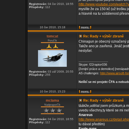
Registrován:
04 čer 2010, 18:55
http://www.youtube.com/watch
Příspěvky:
112
myslíte že za 150 kč (už trošku j
a hlavně na tu vzdálenost přesně.
10 čer 2010, 15:18
tomcat
Re: Rady + výběr zbraně
Poručík
Chinagun je obecný označený pro
Takže ano je zavřená. Jináč jest
neslyšel.
_________________
Skype: f22raptor036
[ženijní práce a demolice] [nenápadn
Registrován:
03 zář 2009, 20:55
AS challenges:
http://www.airsoft-
Příspěvky:
255
Nelíbí se mi projekt ČFA a nebu
10 čer 2010, 15:23
mclama
Re: Rady + výběr zbraně
Nadpraporčík
táákže,udělal jsem průzkum,a mo
uvedu všechny,ty které se mi nel
Anareus
Registrován:
04 čer 2010, 18:55
http://www.anareus.cz/detail.p
Příspěvky:
112
tu dával předtím)
Eagle guns