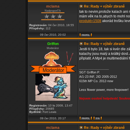
mclama
Re: Rady + výběr zbraně
Nadpraporčík
tak to nevim,protože kalach ani 
mám věk na to,abych to mohl nosi
produkt=1508
akorád trošku lev
Registrován:
04 čer 2010, 18:55
Příspěvky:
112
09 čer 2010, 20:02
Griffon
Re: Rady + výběr zbraně
Moderátor
Jestli ti bylo 18, tak si kvér dle
kalachy jsou malý a krátký dost.
připlatit. A Mp4 je multimediální 
_________________
SGT Griffon P.
A/1-23 INF, 2ID 2005-2012
615th MP Co. 2012-now
Less flower power, more firepower!
Nejsem osobní helpdesk! Soukrom
Registrován:
10 lis 2008, 13:47
Příspěvky:
20685
Bydliště:
Fort Lewis
09 čer 2010, 20:17
mclama
Re: Rady + výběr zbraně