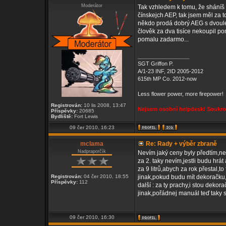
Moderátor
Tak vzhledem k tomu, že sháníš e
čínskejch AEP, tak jsem měl za to
někdo prodá dobrý AEG s dvoule
člověk za dva tisíce nekoupil po
pomalu zadarmo...
_________________
SGT Griffon P.
A/1-23 INF, 2ID 2005-2012
615th MP Co. 2012-now
Less flower power, more firepower!
Registrován:
10 lis 2008, 13:47
Nejsem osobní helpdesk! Soukrom
Příspěvky:
20685
Bydliště:
Fort Lewis
09 čer 2010, 16:23
mclama
Re: Rady + výběr zbraně
Nadpraporčík
Nevím jaký ceny byly předtím,ne
za 2. taky nevím,jestli budu hrát
za 9 litrů,abych za rok přestal,to 
Registrován:
04 čer 2010, 18:55
jinak,pokud budu mít dekoračku
Příspěvky:
112
další : za ty prachy,i stou deko
jinak,pořádnej manuál teď taky s
09 čer 2010, 16:30