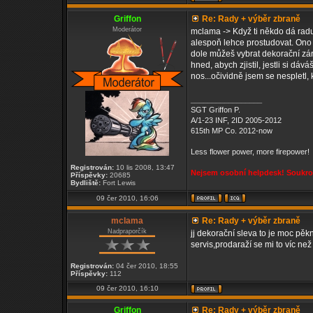
Griffon
Re: Rady + výběr zbraně
Moderátor
mclama -> Když ti někdo dá radu,
alespoň lehce prostudovat. Ono 
dole můžeš vybrat dekorační zár
hned, abych zjistil, jestli si dá
nos...očividně jsem se nespletl, 
_________________
SGT Griffon P.
A/1-23 INF, 2ID 2005-2012
615th MP Co. 2012-now
Less flower power, more firepower!
Registrován:
10 lis 2008, 13:47
Nejsem osobní helpdesk! Soukrom
Příspěvky:
20685
Bydliště:
Fort Lewis
09 čer 2010, 16:06
mclama
Re: Rady + výběr zbraně
Nadpraporčík
jj dekorační sleva to je moc pě
servis,prodaraží se mi to víc ne
Registrován:
04 čer 2010, 18:55
Příspěvky:
112
09 čer 2010, 16:10
Griffon
Re: Rady + výběr zbraně