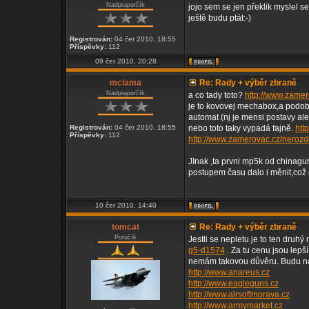
Nadpraporčík
jojo sem se jen překlik myslel s
ještě budu ptát:-)
Registrován:
04 čer 2010, 18:55
Příspěvky:
112
09 čer 2010, 20:28
mclama
Re: Rady + výběr zbraně
Nadpraporčík
a co tady toto?
http://www.zamer
je to kovovej mechabox,a podob
automat (nj je mensi postavy ale 
Registrován:
04 čer 2010, 18:55
nebo toto taky vypadá fajně.
htt
Příspěvky:
112
http://www.zamerovac.cz/nerozd
JInak ,ta prvni mp5k od chinagun
postupem času dalo i měnit,což 
10 čer 2010, 14:40
tomcat
Re: Rady + výběr zbraně
Poručík
Jestli se nepletu je to ten druhý 
g5-d1574
. Za tu cenu jsou lepš
nemám takovou důvěru. Budu na 
http://www.anareus.cz
http://www.eagleguns.cz
http://www.airsoftmorava.cz
http://www.armymarket.cz