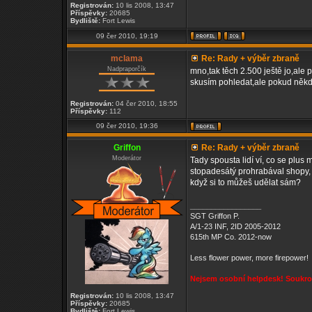
Registrován:
10 lis 2008, 13:47
Příspěvky:
20685
Bydliště:
Fort Lewis
09 čer 2010, 19:19
mclama
Re: Rady + výběr zbraně
Nadpraporčík
mno,tak těch 2.500 ještě jo,ale 
skusím pohledat,ale pokud někdo
Registrován:
04 čer 2010, 18:55
Příspěvky:
112
09 čer 2010, 19:36
Griffon
Re: Rady + výběr zbraně
Moderátor
Tady spousta lidí ví, co se plus 
stopadesátý prohrabával shopy, k
když si to můžeš udělat sám?
_________________
SGT Griffon P.
A/1-23 INF, 2ID 2005-2012
615th MP Co. 2012-now
Less flower power, more firepower!
Nejsem osobní helpdesk! Soukrom
Registrován:
10 lis 2008, 13:47
Příspěvky:
20685
Bydliště:
Fort Lewis