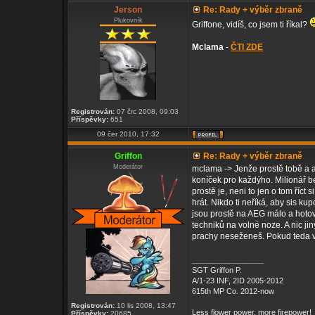
Jerson
Re: Rady + výběr zbraně
Plukovník
Griffone, vidíš, co jsem ti říkal?
Mclama
-
ČTI ZDE
Registrován:
07 črc 2008, 09:03
Příspěvky:
651
09 čer 2010, 17:32
Griffon
Re: Rady + výběr zbraně
Moderátor
mclama -> Jenže prostě tobě a an
koníček pro každýho. Milionář b
prostě je, neni to jen o tom říct 
hrát. Nikdo ti neříká, aby sis ku
jsou prostě na AEG málo a hotovo
techniků na volné noze. A nic j
prachy neseženeš. Pokud teda v
_________________
SGT Griffon P.
A/1-23 INF, 2ID 2005-2012
615th MP Co. 2012-now
Registrován:
10 lis 2008, 13:47
Less flower power, more firepower!
Příspěvky:
20685