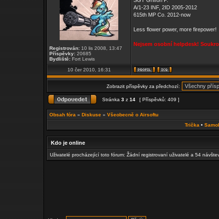
SGT Griffon P.
A/1-23 INF, 2ID 2005-2012
615th MP Co. 2012-now
Less flower power, more firepower!
Nejsem osobní helpdesk! Soukrom
Registrován:
10 lis 2008, 13:47
Příspěvky:
20685
Bydliště:
Fort Lewis
10 čer 2010, 16:31
Zobrazit příspěvky za předchozí:
Stránka
3
z
14
[ Příspěvků: 409 ]
Obsah fóra
»
Diskuse
»
Všeobecně o Airsoftu
Trička
•
Samo
Kdo je online
Uživatelé procházející toto fórum: Žádní registrovaní uživatelé a 54 návšte