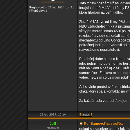
Toto forum poznám už asi odvted
Registrován:
27 led 2014, 14:41
terajšia zbraň M4A1 od firmy P&
Příspěvky:
2
ktorú hľadám už veľmi dlho.
Zbraň M4A1 rys od firmy P&J bol
NBU vzduchotechnika a pružina 
vždy pri meraní okolo 450Fps. N
rozobrať a vtedy sa začali samé 
mechaboxu od Jing Gong cca za 
polročnej indisponovanosti od ai
največšiemu nepriateľovi.
Po dlhšej dobe som sa k tomu vr
jeho jediným problémom je ten , 
krát na Semi a tiež aj 2 až 3 kr
samovoľne . Zostáva mi len odpo
vôbec netuším čo už mám robiť.
Asi si viete predstaviť ako strieľ
člnka ktorý spája kontakty, no 
Za každú radu vopred ďakujem
27 led 2014, 15:14
Jeff
Re: Samovoľná streľba
Moderátor
pokud se zasekne clunek jak rika