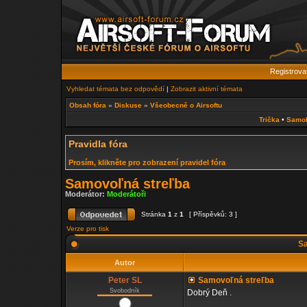
Registrova
Vyhledat témata bez odpovědí
|
Zobrazit aktivní témata
Obsah fóra
»
Diskuse
»
Všeobecně o Airsoftu
Trička
•
Samo
Pravidla fóra
Prosím, klikněte pro zobrazení pravidel fóra
Samovoľná streľba
Moderátor:
Moderátoři
Stránka
1
z
1
[ Příspěvků: 3 ]
Verze pro tisk
Sa
Autor
Peter SL
Samovoľná streľba
Svobodník
Dobrý Deň .