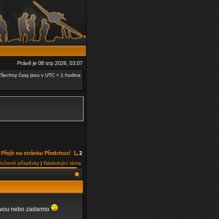
Právě je 08 srp 2026, 03:07
šechny časy jsou v UTC + 1 hodina
Přejít na stránku
Předchozí
1
,
2
řečtené příspěvky
|
Následující téma
slevou nebo zadarmo