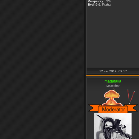
Příspěvky:
726
Bydliště:
Praha
12 zář 2012, 09:17
madafaka
Moderátor