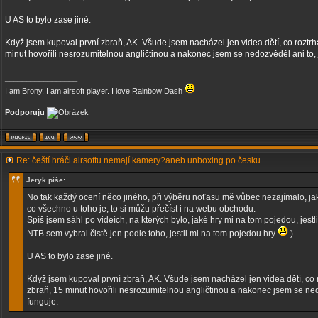
U AS to bylo zase jiné.
Když jsem kupoval první zbraň, AK. Všude jsem nacházel jen videa dětí, co roztrh
minut hovořili nesrozumitelnou angličtinou a nakonec jsem se nedozvěděl ani to, 
_________________
I am Brony, I am airsoft player. I love Rainbow Dash
Podporuju
Re: čeští hráči airsoftu nemají kamery?aneb unboxing po česku
Jeryk píše:
No tak každý ocení něco jiného, při výběru noťasu mě vůbec nezajímalo, jak
co všechno u toho je, to si můžu přečíst i na webu obchodu.
Spíš jsem sáhl po videích, na kterých bylo, jaké hry mi na tom pojedou, jestl
NTB sem vybral čistě jen podle toho, jestli mi na tom pojedou hry
)
U AS to bylo zase jiné.
Když jsem kupoval první zbraň, AK. Všude jsem nacházel jen videa dětí, co r
zbraň, 15 minut hovořili nesrozumitelnou angličtinou a nakonec jsem se ned
funguje.