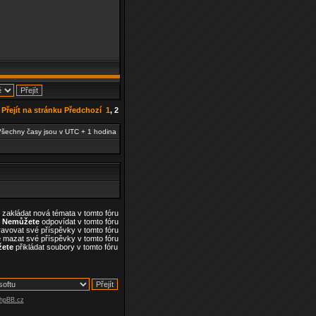
Přejít na stránku
Předchozí
1
,
2
šechny časy jsou v UTC + 1 hodina
zakládat nová témata v tomto fóru
Nemůžete
odpovídat v tomto fóru
avovat své příspěvky v tomto fóru
e
mazat své příspěvky v tomto fóru
ete
přikládat soubory v tomto fóru
hpBB.cz