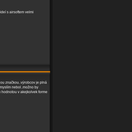
ideí s airsoftem velmi
nou značkou..výrobcov je plná
es myslím nebol..možno by
 hodnotou v akejkolvek forme