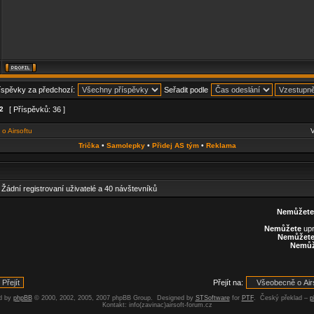
říspěvky za předchozí:
Seřadit podle
2
[ Příspěvků: 36 ]
o Airsoftu
V
Trička
•
Samolepky
•
Přidej AS tým
•
Reklama
: Žádní registrovaní uživatelé a 40 návštevníků
Nemůžete
Nemůžete
upr
Nemůžet
Nemůž
Přejít na:
d by
phpBB
© 2000, 2002, 2005, 2007 phpBB Group. Designed by
STSoftware
for
PTF
. Český překlad –
p
Kontakt: info(zavinac)airsoft-forum.cz