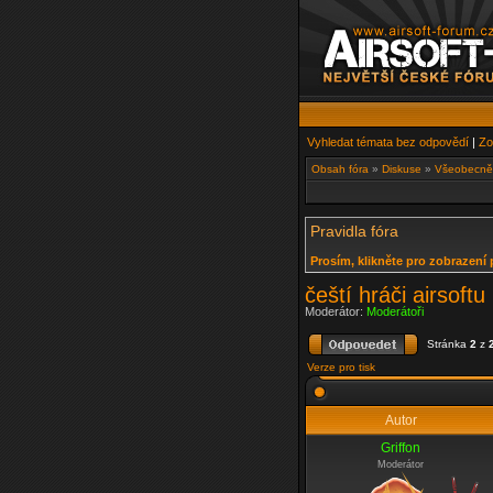
Vyhledat témata bez odpovědí
|
Zo
Obsah fóra
»
Diskuse
»
Všeobecně 
Pravidla fóra
Prosím, klikněte pro zobrazení 
čeští hráči airsof
Moderátor:
Moderátoři
Stránka
2
z
Verze pro tisk
Autor
Griffon
Moderátor