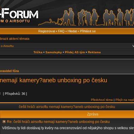
Registrovat
•
FAQ
•
Hledat
•
Přihlásit se
brazit aktivní témata
o Airsoftu
V
Trička
•
Samolepky
•
Přidej AS tým
•
Reklama
pravidel fóra
tu nemají kamery?aneb unboxing po česku
2
[ Příspěvků: 36 ]
Předchozí téma
|
Přejít na nep
čeští hráči airsoftu nemají kamery?aneb unboxing po česku
Zpráva
Re: čeští hráči airsoftu nemají kamery?aneb unboxing po česku
Většinou ty lidi dostávaj ty kvéry na orecenzování od nějakýho shopu s velkou 