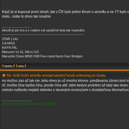
Když já si kupoval první zbraň, tak v ČR bylo jedno fórum o airsoftu a na YT bylo v
málo...máte to dnes tak snadné.
_________________
Airsoft je jen hra a s reálem má společné leda tak maskáče.
-----------------------------------------------------------------------
STAR L1A1
CA HK53
KA FN FAL
Maruzen Vz.61, Micro UZI
Marushin Clone M500 SSB Five round burst Gas Shotgun
Re: čeští hráči airsoftu nemají kamery?aneb unboxing po česku
no možno zas až tak nie..lebo dnes je už mnoho klonov ,predávania zbraní pod i
riť..horšia čína lepšia čína..proste čína atď..stým kedysi problém až taký ako dn
nebolo naškodu nejaké okienko s vkusnými recenziami s dostatočnou iformačnou
_________________
predám origo nadpažbie pre m1903A1