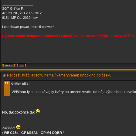
_________________
SGT Griffon P.
A/1-23 INF, 2ID 2005-2012
615th MP Co. 2012-now
Less flower power, more firepower!
Nejsem osobní helpdesk! Soukromé zprávy jsou na soukromé věci, dotazy patří do 
Re: čeští hráči airsoftu nemají kamery?aneb unboxing po česku
Griffon píše:
Většinou ty lidi dostávaj ty kvéry na orecenzování od nějakýho shopu s v
No, tak dokonce tak
_________________
Začínám
/
WE G18c - GP M16A3 - GP M4 CQBR
/