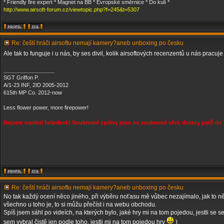
* Friendly fire expert * Magnet na BB * Evropské směrnice * Do kulí *
http://www.airsoft-forum.cz/viewtopic.php?f=245&t=5307
Re: čeští hráči airsoftu nemají kamery?aneb unboxing po česku
Ale tak to funguje i u nás, by ses divil, kolik airsoftových recenzentů u nás prac
_________________
SGT Griffon P.
A/1-23 INF, 2ID 2005-2012
615th MP Co. 2012-now
Less flower power, more firepower!
Nejsem osobní helpdesk! Soukromé zprávy jsou na soukromé věci, dotazy patří do 
Re: čeští hráči airsoftu nemají kamery?aneb unboxing po česku
No tak každý ocení něco jiného, při výběru noťasu mě vůbec nezajímalo, jak to ně
všechno u toho je, to si můžu přečíst i na webu obchodu.
Spíš jsem sáhl po videích, na kterých bylo, jaké hry mi na tom pojedou, jestli se 
sem vybral čistě jen podle toho, jestli mi na tom pojedou hry
)