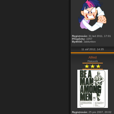
Registrován:
31 led 2011, 17:01
Příspěvky:
1057
Bydliště:
Jablunkov
11 zář 2012, 14:35
Alfred
Plukovník
Registrován:
25 pro 2007, 20:02