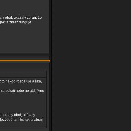
aly obal, ukázaly zbraň, 15
jak ta zbraň funguje.
 to někdo rozbaluje a říká,
i se sekají nebo ne atd. (Ano
oztrhaly obal, ukázaly
ozvěděl ani to, jak ta zbraň