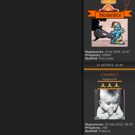
Registrován:
10 lis 2008, 13:47
Příspěvky:
20685
Bydliště:
Fort Lewis
11 zář 2012, 11:46
CharlitoCZ
Nadporučík
Registrován:
22 dub 2012, 09:33
Příspěvky:
280
Bydliště:
Praha 6