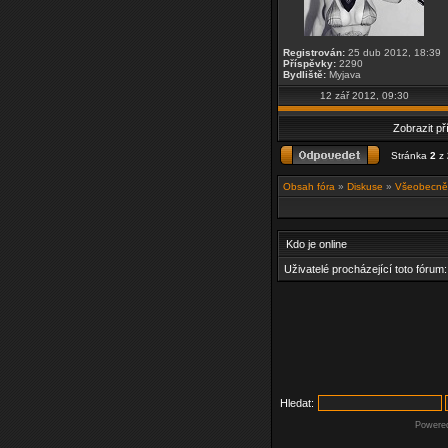
Registrován:
25 dub 2012, 18:39
Příspěvky:
2290
Bydliště:
Myjava
12 zář 2012, 09:30
Zobrazit p
Stránka
2
z
Obsah fóra
»
Diskuse
»
Všeobecně 
Kdo je online
Uživatelé procházející toto fórum
Hledat:
Powere