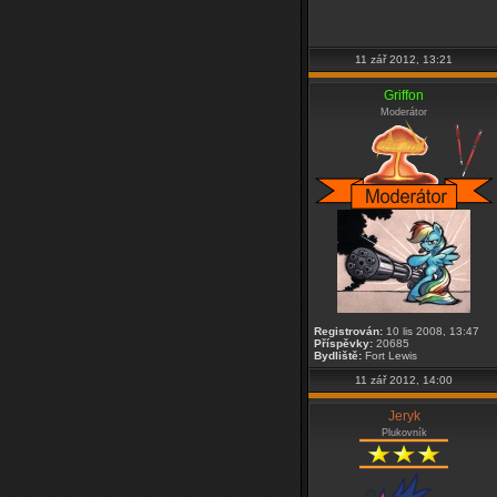
11 zář 2012, 13:21
Griffon
Moderátor
Registrován:
10 lis 2008, 13:47
Příspěvky:
20685
Bydliště:
Fort Lewis
11 zář 2012, 14:00
Jeryk
Plukovník