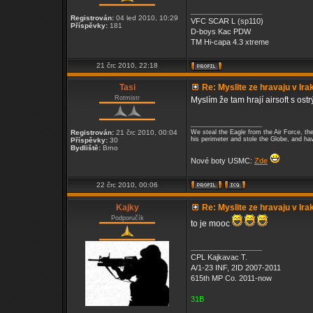
_________________
Registrován:
04 led 2010, 10:29
VFC SCAR L (sp110)
Příspěvky:
181
D-boys Kac PDW
TM Hi-capa 4.3 xtreme
21 črc 2010, 22:18
Tasi
Re: Myslite ze hravaju v Ira
Rotmistr
Myslím že tam hrají airsoft s ost
_________________
Registrován:
21 črc 2010, 00:04
We steal the Eagle from the Air Force, t
his perimeter and stole the Globe, and ha
Příspěvky:
30
Bydliště:
Brno
Nové boty USMC:
Zde
22 črc 2010, 00:06
Kajky
Re: Myslite ze hravaju v Ira
Podporučík
to je mooc
_________________
CPL Kajkavac T.
A/1-23 INF, 2ID 2007-2011
615th MP Co. 2011-now
31B