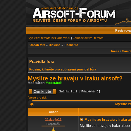
Registrova
Vyhledat témata bez odpovědí
|
Zobrazit aktivní témata
Obsah fóra
»
Diskuse
»
Tlachárna
Trička
•
Samo
Pravidla fóra
Prosím, klikněte pro zobrazení pravidel fóra
Myslite ze hravaju v Iraku airsoft?
Moderátor:
Moderátoři
Stránka
1
z
1
[ Příspěvků: 5 ]
Verze pro tisk
Myslite ze
Autor
11dzefo11
Myslite ze hravaju v Iraku ai
Podporučík
Myslite ze hravaju v Iraku aleb