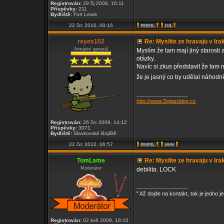
Registrován:
29 říj 2008, 16:11
Příspěvky:
211
Bydliště:
Fort Lewis
22 črc 2010, 00:16
reyes102
Re: Myslite ze hravaju v Ira
Armádní generál
Myslím že tam mají jiný starosti 
otázky.
Navíc si zkus představit že tam 
že je jasný co by udělal náhodně
_________________
http://www.Sniperblog.cz
Registrován:
26 črc 2009, 14:12
Příspěvky:
3071
Bydliště:
Slavkovské Bojiště
22 črc 2010, 06:57
TomLame
Re: Myslite ze hravaju v Ira
Moderátor
debilita. LOCK
_________________
" Až dojde na kontakt, tak je jedno je
Registrován:
02 kvě 2009, 19:10