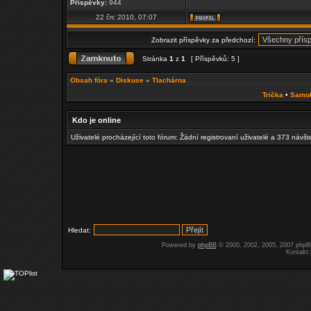
Příspěvky:
944
22 črc 2010, 07:07
Zobrazit příspěvky za předchozí:
Stránka
1
z
1
[ Příspěvků: 5 ]
Obsah fóra
»
Diskuse
»
Tlachárna
Trička
•
Samo
Kdo je online
Uživatelé procházející toto fórum: Žádní registrovaní uživatelé a 373 návš
Hledat:
Powered by
phpBB
© 2000, 2002, 2005, 2007 php
Kontakt: