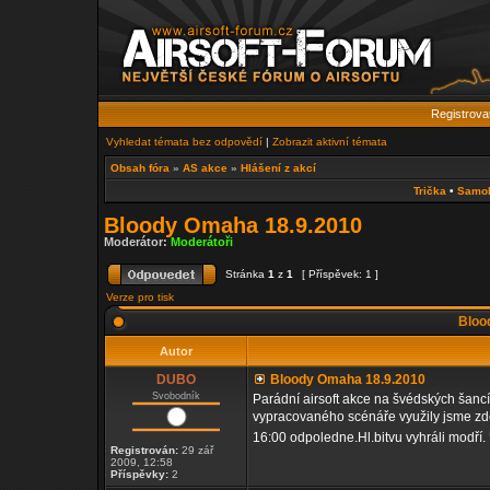
Registrova
Vyhledat témata bez odpovědí
|
Zobrazit aktivní témata
Obsah fóra
»
AS akce
»
Hlášení z akcí
Trička
•
Samo
Bloody Omaha 18.9.2010
Moderátor:
Moderátoři
Stránka
1
z
1
[ Příspěvek: 1 ]
Verze pro tisk
Bloo
Autor
DUBO
Bloody Omaha 18.9.2010
Svobodník
Parádní airsoft akce na švédských šanc
vypracovaného scénáře využily jsme zde
16:00 odpoledne.Hl.bitvu vyhráli modří.
Registrován:
29 zář
2009, 12:58
Příspěvky:
2