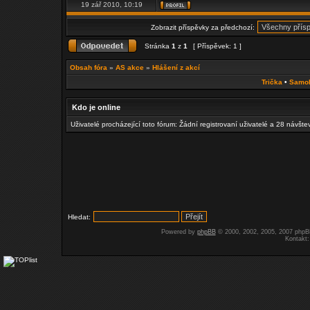
19 zář 2010, 10:19
Zobrazit příspěvky za předchozí:
Stránka
1
z
1
[ Příspěvek: 1 ]
Obsah fóra
»
AS akce
»
Hlášení z akcí
Trička
•
Samo
Kdo je online
Uživatelé procházející toto fórum: Žádní registrovaní uživatelé a 28 návšte
Hledat:
Powered by
phpBB
© 2000, 2002, 2005, 2007 php
Kontakt: