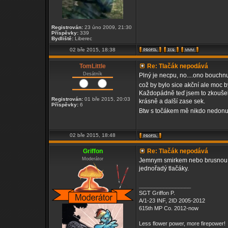
Registrován:
23 úno 2009, 21:30
Příspěvky:
339
Bydliště:
Liberec
02 bře 2015, 18:38
TomLittle
Re: Tlačák nepodává
Desátník
Plný je necpu, no....ono bouchn
což by bylo sice akční ale moc by
Každopádně teď jsem to zkoušel
Registrován:
01 bře 2015, 20:03
krásně a další zase sek.
Příspěvky:
6
Btw s točákem mě nikdo nedonutí
02 bře 2015, 18:48
Griffon
Re: Tlačák nepodává
Moderátor
Jemnym smirkem nebo brusnou pa
jednořadý tlačáky.
_________________
SGT Griffon P.
A/1-23 INF, 2ID 2005-2012
615th MP Co. 2012-now
Less flower power, more firepower!