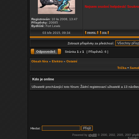
Nejsem osobní helpdesk! Soukrom
Registrován:
10 lis 2008, 13:47
Příspěvky:
20685
Bydliště:
Fort Lewis
03 bře 2015, 09:34
Zobrazit příspěvky za předchozí:
Stránka
1
z
1
[ Příspěvků: 6 ]
Obsah fóra
»
Elektro
»
Ostatní
Trička
•
Samo
Kdo je online
Uživatelé procházející toto fórum: Žádní registrovaní uživatelé a 13 návšte
Hledat:
Powered by
phpBB
© 2000, 2002, 2005, 2007 php
Kontakt: