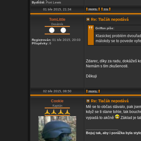
Bydliště:
Fort Lewis
01 bře 2015, 21:34
TomLittle
Re: Tlačák nepodává
Desátník
Griffon píše:
Klasickej problém dvouřade
Registrován:
01 bře 2015, 20:03
málokdy se to povede vyřeš
Příspěvky:
6
Zdarec, díky za radu, dokážeš ko
Nemám s tím zkušenosti.
Děkuji
02 bře 2015, 08:50
Cookie
Re: Tlačák nepodává
Kapitán
Mě se to občas stávalo, pak jse
když se ti stane tohle, tak bou
vypadá to akčně
Základ je tak
_________________
Bojuj tak, aby i porážka byla stylo