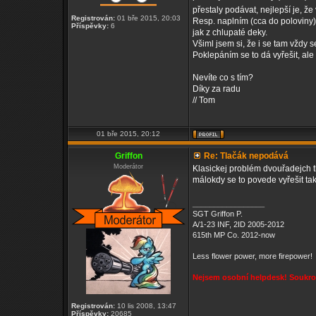
přestaly podávat, nejlepší je, ž
Registrován:
01 bře 2015, 20:03
Resp. naplním (cca do poloviny) 
Příspěvky:
6
jak z chlupaté deky.
Všiml jsem si, že i se tam vždy 
Poklepáním se to dá vyřešit, ale 
Nevíte co s tím?
Díky za radu
// Tom
01 bře 2015, 20:12
Griffon
Re: Tlačák nepodává
Moderátor
Klasickej problém dvouřadejch t
málokdy se to povede vyřešit ta
_________________
SGT Griffon P.
A/1-23 INF, 2ID 2005-2012
615th MP Co. 2012-now
Less flower power, more firepower!
Nejsem osobní helpdesk! Soukrom
Registrován:
10 lis 2008, 13:47
Příspěvky:
20685