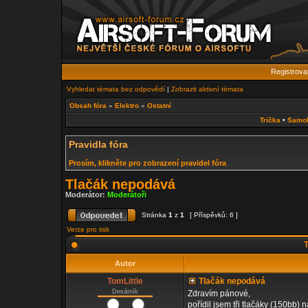
Registrova
Vyhledat témata bez odpovědí
|
Zobrazit aktivní témata
Obsah fóra
»
Elektro
»
Ostatní
Trička
•
Samo
Pravidla fóra
Prosím, klikněte pro zobrazení pravidel fóra
Tlačák nepodává
Moderátor:
Moderátoři
Stránka
1
z
1
[ Příspěvků: 6 ]
Verze pro tisk
T
Autor
TomLittle
Tlačák nepodává
Desátník
Zdravím pánové,
pořídil jsem tři tlačáky (150bb)